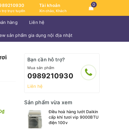
0
989210930
Tài khoản
 trợ trực tuyến
Xin chào, Khách
bán hàng
Liên hệ
iew sản phẩm gia dụng nội địa nhật
ươi
Bạn cần hỗ trợ?
Mua sản phẩm
0989210930
Liên hệ
Sản phẩm vừa xem
0₫
Điều hoà hàng lướt Daikin
cấp khí tươi vip 9000BTU
điện 100v