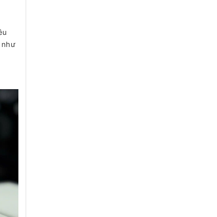
êu
h như