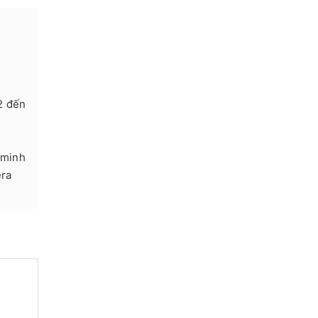
2 đến
 minh
era