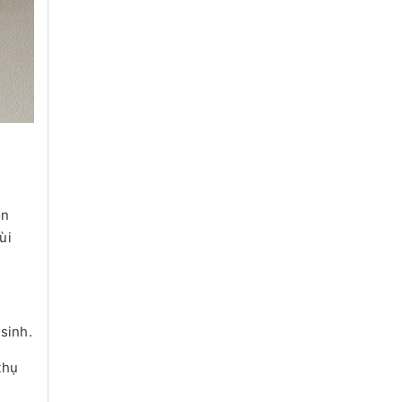
on
ùi
sinh.
thụ