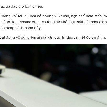
a,của đảo gió bốn chiều.
không khí tối ưu, loại bỏ những vi khuẩn, hạn chế nấm mốc, ti
ng lành. Ion Plasma cũng có thể khử khói bụi, mùi hôi bám dín
c ăn bằng cách phân hủy.
hoạt động vô cùng êm ái mà vẫn duy trì được nhiệt độ ổn định.