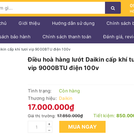
0
Hỗ
chủ
Giới thiệu
Hướng dẫn sử dụng
Chính sách 
sách bảo hành
Chính sách thanh toán
Đánh giá, rev
ikin cấp khí tươi vip 9000BTU điện 100v
Điều hoà hàng lướt Daikin cấp khí t
vip 9000BTU điện 100v
Tình trạng:
Còn hàng
Thương hiệu:
Daikin
17.000.000₫
Tiết kiệm:
850.00
17.850.000₫
Giá thị trường:
+
MUA NGAY
–