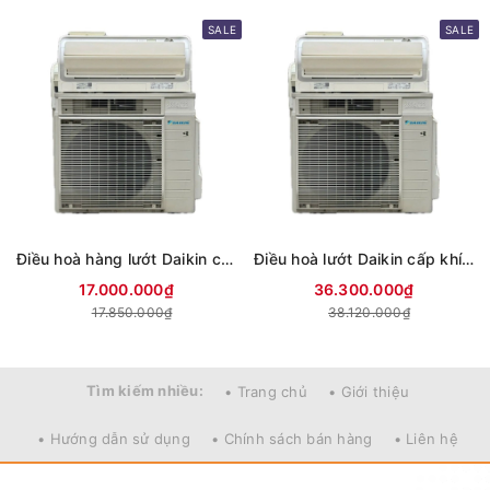
SALE
SALE
Điều hoà hàng lướt Daikin cấp khí tươi vip 9000BTU điện 100v
Điều hoà lướt Daikin cấp khí tươi cao cấp 32000BTU điện 200v
17.000.000₫
36.300.000₫
17.850.000₫
38.120.000₫
Tìm kiếm nhiều:
• Trang chủ
• Giới thiệu
• Hướng dẫn sử dụng
• Chính sách bán hàng
• Liên hệ