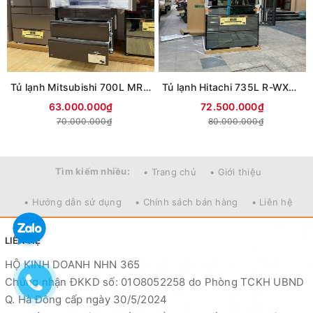
Tủ lạnh Mitsubishi 700L MR-WXD70M Giảm cực sâu
Tủ lạnh Hitachi 735L R-WXC74X Date 2026
63.000.000₫
72.500.000₫
70.000.000₫
80.000.000₫
Tìm kiếm nhiều:
• Trang chủ
• Giới thiệu
• Hướng dẫn sử dụng
• Chính sách bán hàng
• Liên hệ
LIÊN HỆ
HỘ KINH DOANH NHN 365
Chứng nhận ĐKKD số: 01O8052258 do Phòng TCKH UBND
Q. Hà Đông cấp ngày 30/5/2024