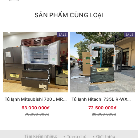
SẢN PHẨM CÙNG LOẠI
SALE
SALE
Tủ lạnh Mitsubishi 700L MR-WXD70M Giảm cực sâu
Tủ lạnh Hitachi 735L R-WXC74X Date 2026
63.000.000₫
72.500.000₫
70.000.000₫
80.000.000₫
Tìm kiếm nhiều:
• Trang chủ
• Giới thiệu