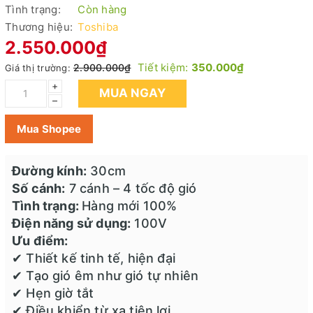
Tình trạng:
Còn hàng
Thương hiệu:
Toshiba
2.550.000₫
Tiết kiệm:
350.000₫
2.900.000₫
Giá thị trường:
+
MUA NGAY
–
Mua Shopee
Đường kính:
30cm
Số cánh:
7 cánh – 4 tốc độ gió
Tình trạng:
Hàng mới 100%
Điện năng sử dụng:
100V
Ưu điểm:
✔ Thiết kế tinh tế, hiện đại
✔ Tạo gió êm như gió tự nhiên
✔ Hẹn giờ tắt
✔ Điều khiển từ xa tiện lợi