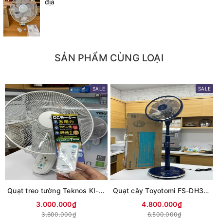
địa
SẢN PHẨM CÙNG LOẠI
SALE
SALE
Quạt treo tường Teknos KI-DC368 cánh 35cm | Động cơ DC
Quạt cây Toyotomi FS-DH30P | Động cơ DC | Cảm ứng lồng an toàn
3.000.000₫
4.800.000₫
3.600.000₫
6.500.000₫