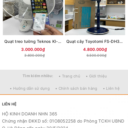
Quạt treo tường Teknos KI-DC368 cánh 35cm | Động cơ DC
Quạt cây Toyotomi FS-DH30P | Động cơ DC | Cảm ứng lồng an toàn
3.000.000₫
4.800.000₫
3.600.000₫
6.500.000₫
Tìm kiếm nhiều:
• Trang chủ
• Giới thiệu
• Hướng dẫn sử dụng
• Chính sách bán hàng
• Liên hệ
LIÊN HỆ
HỘ KINH DOANH NHN 365
Chứng nhận ĐKKD số: 01O8052258 do Phòng TCKH UBND