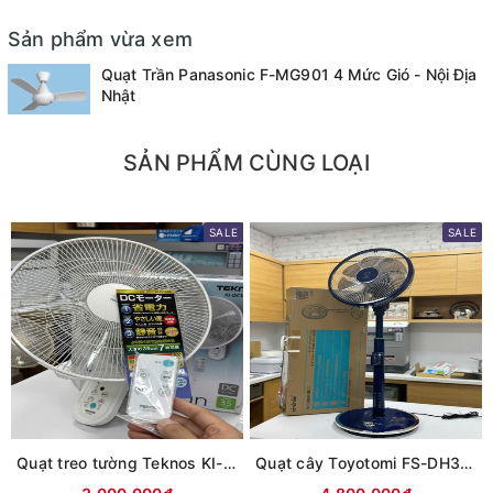
Sản phẩm vừa xem
Quạt Trần Panasonic F-MG901 4 Mức Gió - Nội Địa
Nhật
SẢN PHẨM CÙNG LOẠI
SALE
SALE
Quạt treo tường Teknos KI-DC368 cánh 35cm | Động cơ DC
Quạt cây Toyotomi FS-DH30P | Động cơ DC | Cảm ứng lồng an toàn