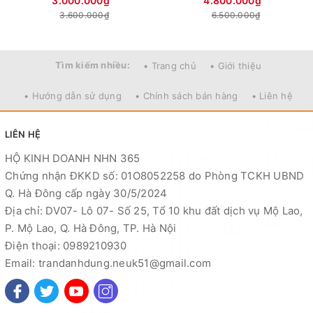
3.000.000₫
4.800.000₫
3.600.000₫
6.500.000₫
Tìm kiếm nhiều:
• Trang chủ
• Giới thiệu
• Hướng dẫn sử dụng
• Chính sách bán hàng
• Liên hệ
LIÊN HỆ
HỘ KINH DOANH NHN 365
Chứng nhận ĐKKD số: 01O8052258 do Phòng TCKH UBND
Q. Hà Đông cấp ngày 30/5/2024
Địa chỉ: DV07- Lô 07- Số 25, Tổ 10 khu đất dịch vụ Mộ Lao,
P. Mộ Lao, Q. Hà Đông, TP. Hà Nội
Điện thoại: 0989210930
Email: trandanhdung.neuk51@gmail.com