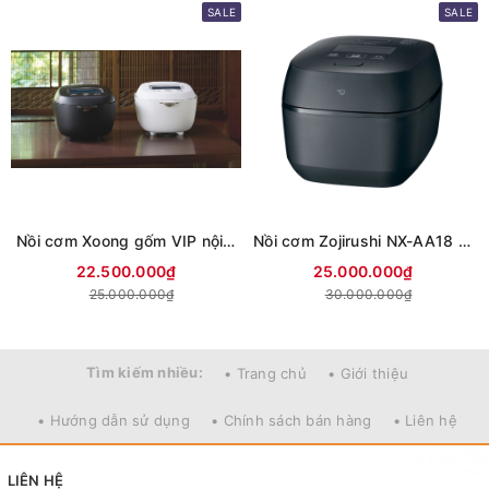
SALE
SALE
Nồi cơm Xoong gốm VIP nội địa nhật Tiger JRX-S100 1L
Nồi cơm Zojirushi NX-AA18 1.8L dòng cao cấp tách đường nội địa nhật
22.500.000₫
25.000.000₫
25.000.000₫
30.000.000₫
Tìm kiếm nhiều:
• Trang chủ
• Giới thiệu
• Hướng dẫn sử dụng
• Chính sách bán hàng
• Liên hệ
LIÊN HỆ