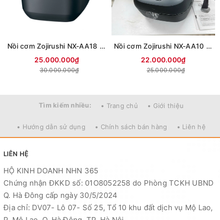
Nồi cơm Zojirushi NX-AA18 1.8L dòng cao cấp tách đường nội địa nhật
Nồi cơm Zojirushi NX-AA10 1L dòng cao cấp tách đường nội địa Nhật
25.000.000₫
22.000.000₫
30.000.000₫
25.000.000₫
Tìm kiếm nhiều:
• Trang chủ
• Giới thiệu
• Hướng dẫn sử dụng
• Chính sách bán hàng
• Liên hệ
LIÊN HỆ
HỘ KINH DOANH NHN 365
Chứng nhận ĐKKD số: 01O8052258 do Phòng TCKH UBND
Q. Hà Đông cấp ngày 30/5/2024
Địa chỉ: DV07- Lô 07- Số 25, Tổ 10 khu đất dịch vụ Mộ Lao,
P. Mộ Lao, Q. Hà Đông, TP. Hà Nội