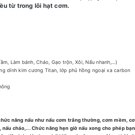
ều từ trong lõi hạt cơm.
ầm, Làm bánh, Cháo, Gạo trộn, Xôi, Nấu nhanh,…)
g dính kim cương Titan, lớp phủ hồng ngoại xa carbon
hông
chức năng nấu như nấu cơm trắng thường, cơm mềm, c
p, nấu cháo,... Chức năng hẹn giờ nấu xong cho phép bạn