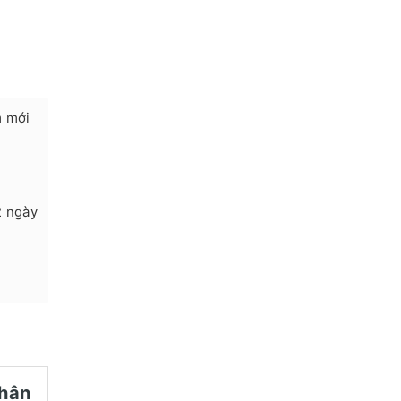
m mới
2 ngày
chân