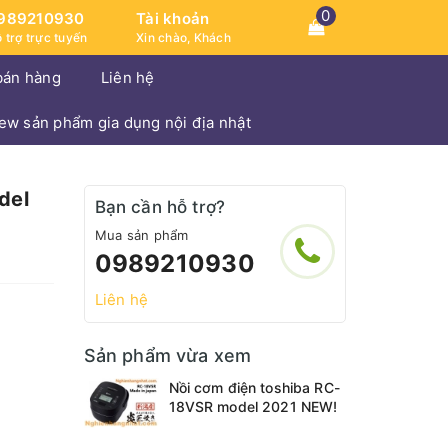
0
989210930
Tài khoản
 trợ trực tuyến
Xin chào, Khách
bán hàng
Liên hệ
iew sản phẩm gia dụng nội địa nhật
del
Bạn cần hỗ trợ?
Mua sản phẩm
0989210930
Liên hệ
Sản phẩm vừa xem
Nồi cơm điện toshiba RC-
18VSR model 2021 NEW!