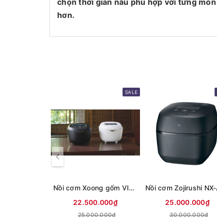
chọn thời gian nấu phù hợp với từng món 
hơn.
SALE
Nồi cơm Xoong gốm VIP nội địa nhật Tiger JRX-S100 1L
22.500.000₫
25.000.000₫
25.000.000₫
30.000.000₫