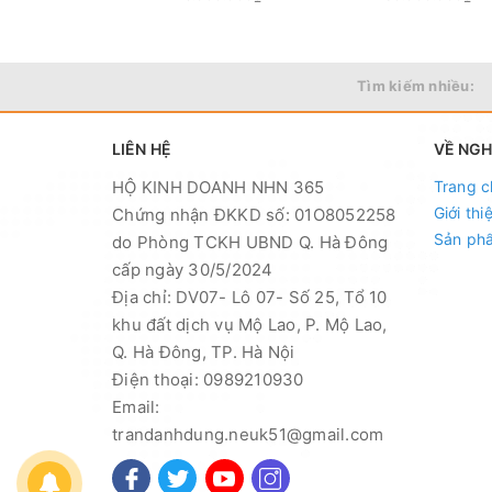
Tìm kiếm nhiều:
LIÊN HỆ
VỀ NG
HỘ KINH DOANH NHN 365
Trang c
Giới thi
Chứng nhận ĐKKD số: 01O8052258
Sản ph
do Phòng TCKH UBND Q. Hà Đông
cấp ngày 30/5/2024
Địa chỉ: DV07- Lô 07- Số 25, Tổ 10
khu đất dịch vụ Mộ Lao, P. Mộ Lao,
Q. Hà Đông, TP. Hà Nội
Điện thoại: 0989210930
Email:
trandanhdung.neuk51@gmail.com