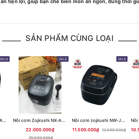
ăn tiện lợi, giúp bạn chế biến món ăn ngon, đúng thời gi
SẢN PHẨM CÙNG LOẠI
SALE
SALE
SALE
Nồi cơm Zojirushi NX-AA18 1.8L dòng cao cấp tách đường nội địa nhật
Nồi cơm Zojirushi NX-AA10 1L dòng cao cấp tách đường nội địa Nhật
Nồi cơm zojirushi NW-JZ18 có tách đường
22.000.000₫
11.500.000₫
10.
12.000.000₫
25.000.000₫