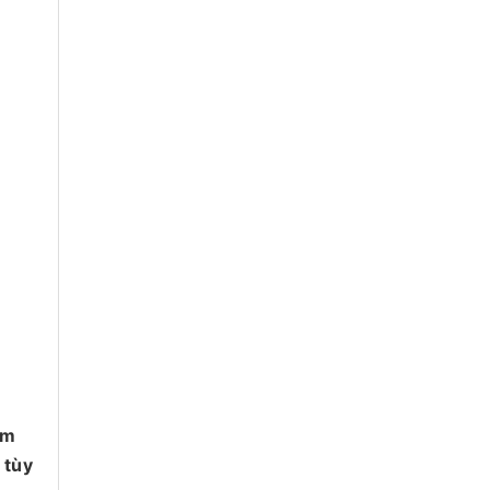
ơm
 tùy