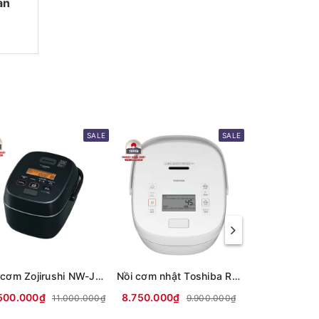
an
SALE
SALE
Nồi cơm Zojirushi NW-JZ10 có tách đường
Nồi cơm nhật Toshiba RC-18KGW Trắng và Đen
500.000₫
8.750.000₫
9.500.000₫
11.000.000₫
9.900.000₫