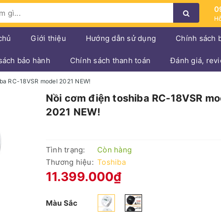
0
Hỗ
chủ
Giới thiệu
Hướng dẫn sử dụng
Chính sách 
sách bảo hành
Chính sách thanh toán
Đánh giá, rev
hiba RC-18VSR model 2021 NEW!
Nồi cơm điện toshiba RC-18VSR mo
2021 NEW!
Tình trạng:
Còn hàng
Thương hiệu:
Toshiba
11.399.000₫
Màu Sắc