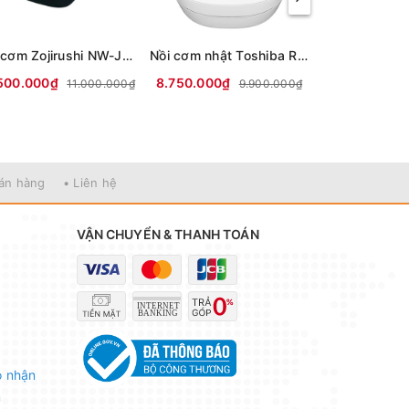
Nồi cơm Zojirushi NW-JZ10 có tách đường
Nồi cơm nhật Toshiba RC-18KGW Trắng và Đen
500.000₫
8.750.000₫
9.500.000₫
11.000.000₫
9.900.000₫
bán hàng
• Liên hệ
VẬN CHUYỂN & THANH TOÁN
o nhận
n