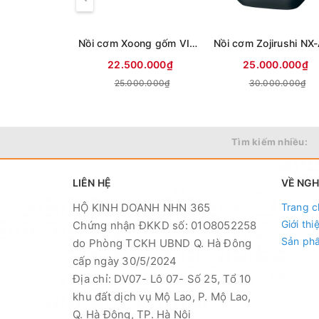
Nồi cơm Xoong gốm VIP nội địa nhật Tiger JRX-S100 1L
22.500.000₫
25.000.000₫
25.000.000₫
30.000.000₫
Tìm kiếm nhiều:
LIÊN HỆ
VỀ NG
HỘ KINH DOANH NHN 365
Trang c
Giới thi
Chứng nhận ĐKKD số: 01O8052258
Sản ph
do Phòng TCKH UBND Q. Hà Đông
cấp ngày 30/5/2024
Địa chỉ: DV07- Lô 07- Số 25, Tổ 10
khu đất dịch vụ Mộ Lao, P. Mộ Lao,
Q. Hà Đông, TP. Hà Nội