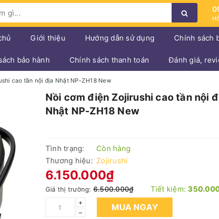
0
Hỗ
chủ
Giới thiệu
Hướng dẫn sử dụng
Chính sách 
sách bảo hành
Chính sách thanh toán
Đánh giá, rev
rushi cao tần nội địa Nhật NP-ZH18 New
Nồi cơm điện Zojirushi cao tần nội đ
Nhật NP-ZH18 New
Tình trạng:
Còn hàng
Thương hiệu:
Zojirushi
6.150.000₫
Tiết kiệm:
350.00
6.500.000₫
Giá thị trường:
+
MUA NGAY
–