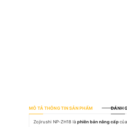
MÔ TẢ THÔNG TIN SẢN PHẨM
ĐÁNH G
Zojirushi NP-ZH18 là
phiên bản nâng cấp
của