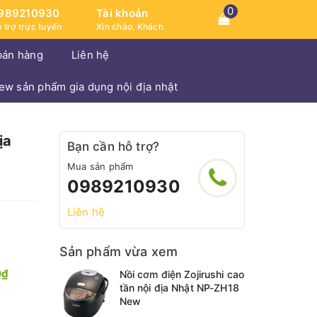
0
989210930
Tài khoản
 trợ trực tuyến
Xin chào, Khách
bán hàng
Liên hệ
iew sản phẩm gia dụng nội địa nhật
ịa
Bạn cần hỗ trợ?
Mua sản phẩm
0989210930
Liên hệ
Sản phẩm vừa xem
0₫
Nồi cơm điện Zojirushi cao
tần nội địa Nhật NP-ZH18
New