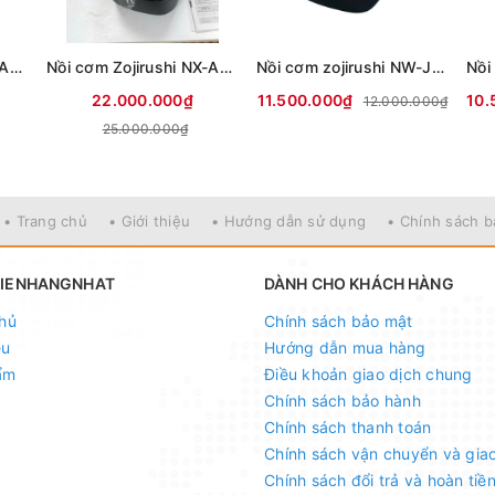
Nồi cơm Zojirushi NX-AA18 1.8L dòng cao cấp tách đường nội địa nhật
Nồi cơm Zojirushi NX-AA10 1L dòng cao cấp tách đường nội địa Nhật
Nồi cơm zojirushi NW-JZ18 có tách đường
22.000.000₫
11.500.000₫
10.
12.000.000₫
25.000.000₫
• Trang chủ
• Giới thiệu
• Hướng dẫn sử dụng
• Chính sách 
HIENHANGNHAT
DÀNH CHO KHÁCH HÀNG
hủ
Chính sách bảo mật
ệu
Hướng dẫn mua hàng
ẩm
Điều khoản giao dịch chung
Chính sách bảo hành
Chính sách thanh toán
Chính sách vận chuyển và gia
Chính sách đổi trả và hoàn tiề