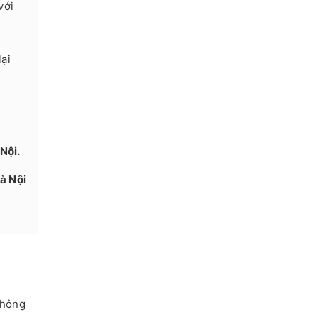
với
ại
Nội.
à Nội
không