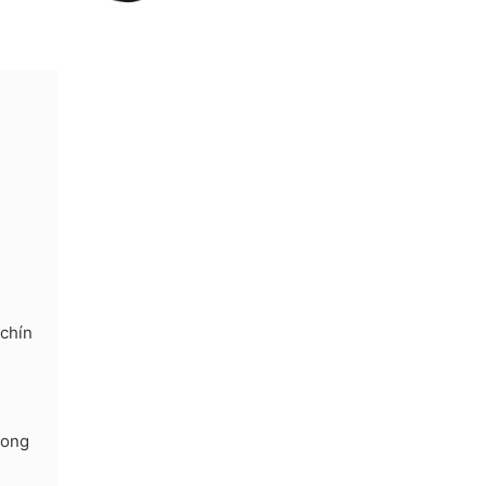
 chín
rong