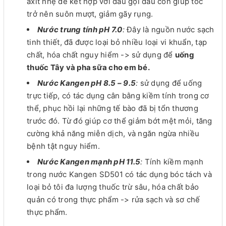
axit nhẹ để kết hợp với dầu gội đầu còn giúp tóc
trở nên suôn mượt, giảm gãy rụng.
Nước trung tính pH 7.0
:
Đây là nguồn nước sạch
tinh thiết, đã được loại bỏ nhiều loại vi khuẩn, tạp
chất, hóa chất nguy hiểm -> sử dụng để
uống
thuốc Tây và pha sữa cho em bé.
Nước Kangen pH 8.5 – 9.5
:
sử dụng để uống
trực tiếp, có tác dụng cân bằng kiềm tính trong cơ
thể, phục hồi lại những tế bào đã bị tổn thương
trước đó. Từ đó giúp cơ thể giảm bớt mệt mỏi, tăng
cường khả năng miễn dịch, và ngăn ngừa nhiều
bệnh tật nguy hiểm.
Nước Kangen mạnh pH 11.5
:
Tính kiềm mạnh
trong nước Kangen SD501 có tác dụng bóc tách và
loại bỏ tôi đa lượng thuốc trừ sâu, hóa chất bảo
quản có trong thực phẩm -> rửa sạch và sơ chế
thực phẩm.