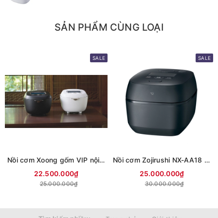
SẢN PHẨM CÙNG LOẠI
SALE
SALE
Nồi cơm Xoong gốm VIP nội địa nhật Tiger JRX-S100 1L
Nồi cơm Zojirushi NX-AA18 1.8L dòng cao cấp tách đường nội địa nhật
22.500.000₫
25.000.000₫
25.000.000₫
30.000.000₫