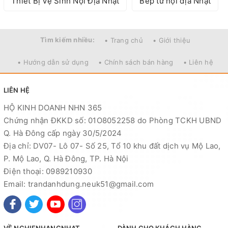
Thiết Bị Vệ Sinh Nội Địa Nhật
Bếp từ nội địa Nhật
Tìm kiếm nhiều:
• Trang chủ
• Giới thiệu
• Hướng dẫn sử dụng
• Chính sách bán hàng
• Liên hệ
LIÊN HỆ
HỘ KINH DOANH NHN 365
Chứng nhận ĐKKD số: 01O8052258 do Phòng TCKH UBND
Q. Hà Đông cấp ngày 30/5/2024
Địa chỉ: DV07- Lô 07- Số 25, Tổ 10 khu đất dịch vụ Mộ Lao,
P. Mộ Lao, Q. Hà Đông, TP. Hà Nội
Điện thoại: 0989210930
Email: trandanhdung.neuk51@gmail.com
VỀ NGHIENHANGNHAT
DÀNH CHO KHÁCH HÀNG