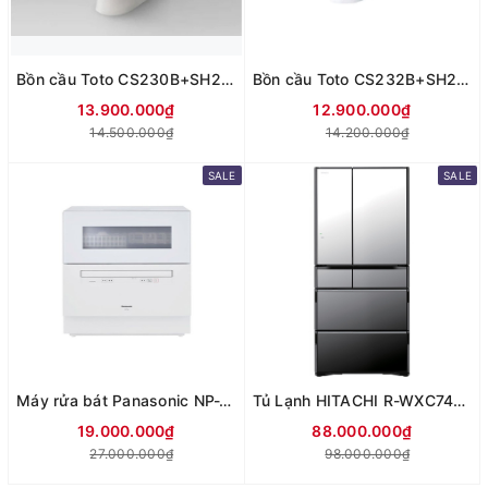
Bồn cầu Toto CS230B+SH233BA
Bồn cầu Toto CS232B+SH232BA
13.900.000₫
12.900.000₫
14.500.000₫
14.200.000₫
SALE
SALE
Máy rửa bát Panasonic NP-TH5 model 2024
Tủ Lạnh HITACHI R-WXC74V Model Mới Nhất 2024
19.000.000₫
88.000.000₫
27.000.000₫
98.000.000₫