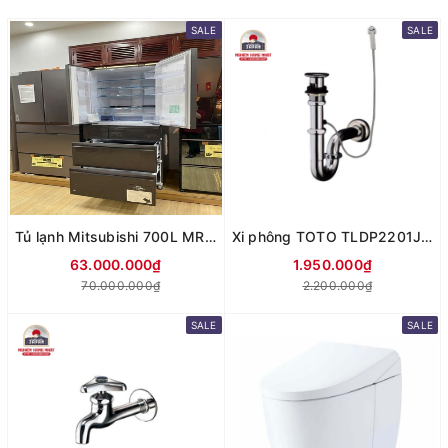
SALE
SALE
Tủ lạnh Mitsubishi 700L MR-WXD70M Giảm cực sâu
Xi phông TOTO TLDP2201J nội địa Nhật
63.000.000₫
1.950.000₫
70.000.000₫
2.200.000₫
SALE
SALE