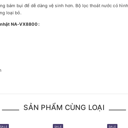
ng bám bụi để dễ dàng vệ sinh hơn. Bộ lọc thoát nước có hìn
ng loại bỏ.
a nhật NA-VX8800 :
n
SẢN PHẨM CÙNG LOẠI
SALE
SALE
SALE