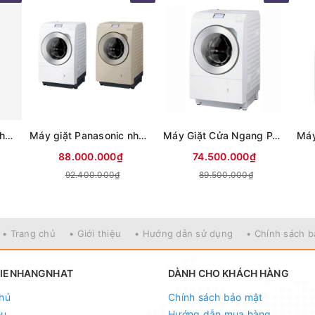
Máy giặt Panasonic nhật nội địa NA-LX127DL Siêu Mới 100%
Máy giặt Panasonic nhật nội địa Nhật NA-LX129DL
Máy Giặt Cửa Ngang PANASONIC NA-LX129CL Giặt 12kg Sấy 6kg
88.000.000₫
74.500.000₫
92.400.000₫
89.500.000₫
• Trang chủ
• Giới thiệu
• Hướng dẫn sử dụng
• Chính sách 
HIENHANGNHAT
DÀNH CHO KHÁCH HÀNG
hủ
Chính sách bảo mật
ệu
Hướng dẫn mua hàng