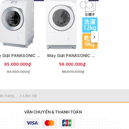
Máy Giặt PANASONIC NA-LX127CL Giặt 12kg Sấy 6Kg
Máy Giặt PANASONIC NA-LX125CL Giặt 12kg Sấy 6kg
65.000.000₫
56.000.000₫
52.000
83.000.000₫
66.000.000₫
56.000
bán hàng
• Liên hệ
VẬN CHUYỂN & THANH TOÁN