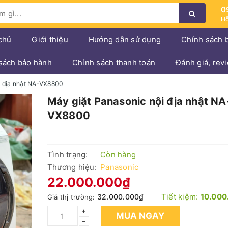
0
Hỗ
chủ
Giới thiệu
Hướng dẫn sử dụng
Chính sách 
sách bảo hành
Chính sách thanh toán
Đánh giá, rev
i địa nhật NA-VX8800
Máy giặt Panasonic nội địa nhật NA
VX8800
Tình trạng:
Còn hàng
Thương hiệu:
Panasonic
22.000.000₫
Tiết kiệm:
10.000
32.000.000₫
Giá thị trường:
+
MUA NGAY
–