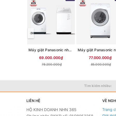
Máy giặt Panasonic nhật nội địa NA-LX125DL New 100%
69.000.000₫
77.000.000₫
78.200.000₫
85.000.000₫
Tìm kiếm nhiều:
LIÊN HỆ
VỀ NG
HỘ KINH DOANH NHN 365
Trang c
Giới thi