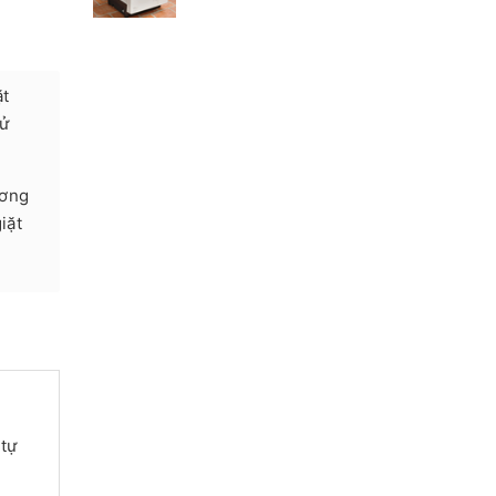
ặt
sử
ương
iặt
 tự