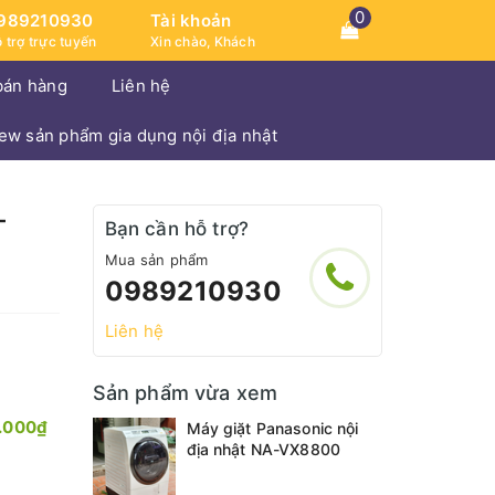
0
989210930
Tài khoản
 trợ trực tuyến
Xin chào, Khách
bán hàng
Liên hệ
iew sản phẩm gia dụng nội địa nhật
-
Bạn cần hỗ trợ?
Mua sản phẩm
0989210930
Liên hệ
Sản phẩm vừa xem
.000₫
Máy giặt Panasonic nội
địa nhật NA-VX8800