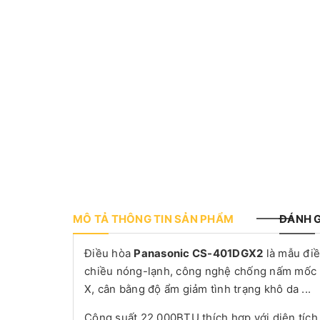
MÔ TẢ THÔNG TIN SẢN PHẨM
ĐÁNH G
Điều hòa
Panasonic CS-401DGX2
là mẫu điề
chiều nóng-lạnh, công nghệ chống nấm mốc m
X, cân bằng độ ẩm giảm tình trạng khô da ...
Công suất 22.000BTU thích hợp với diện tíc