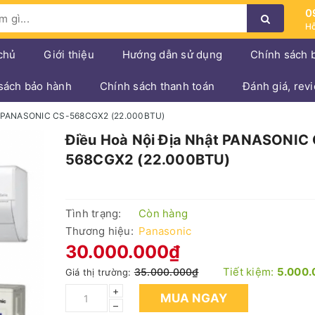
0
Hỗ
chủ
Giới thiệu
Hướng dẫn sử dụng
Chính sách 
sách bảo hành
Chính sách thanh toán
Đánh giá, rev
ật PANASONIC CS-568CGX2 (22.000BTU)
Điều Hoà Nội Địa Nhật PANASONIC
568CGX2 (22.000BTU)
Tình trạng:
Còn hàng
Thương hiệu:
Panasonic
30.000.000₫
Tiết kiệm:
5.000.
35.000.000₫
Giá thị trường:
+
MUA NGAY
–