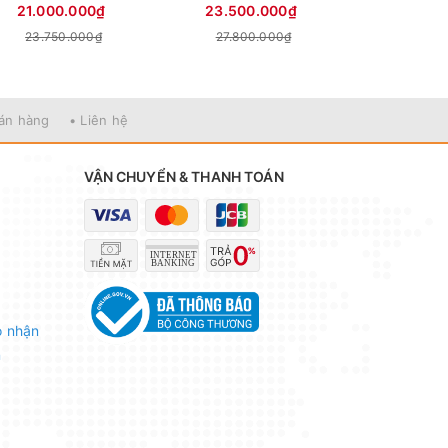
21.000.000₫
23.500.000₫
18.000
23.750.000₫
27.800.000₫
21.000
bán hàng
• Liên hệ
VẬN CHUYỂN & THANH TOÁN
o nhận
n