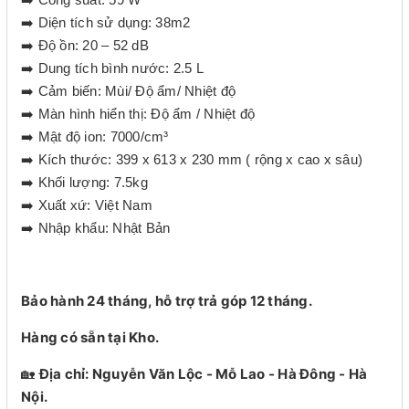
➡️ Diện tích sử dụng: 38m2
➡️ Độ ồn: 20 – 52 dB
➡️ Dung tích bình nước: 2.5 L
➡️ Cảm biến: Mùi/ Độ ẩm/ Nhiệt độ
➡️ Màn hình hiển thị: Độ ẩm / Nhiệt độ
➡️ Mật độ ion: 7000/cm³
➡️ Kích thước: 399 x 613 x 230 mm ( rộng x cao x sâu)
➡️ Khối lượng: 7.5kg
➡️ Xuất xứ: Việt Nam
➡️ Nhập khẩu: Nhật Bản
Bảo hành 24 tháng, hỗ trợ trả góp 12 tháng.
Hàng có sẵn tại Kho.
🏡
Địa chỉ: Nguyễn Văn Lộc - Mỗ Lao - Hà Đông - Hà
Nội.