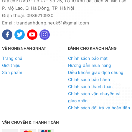
Địa chỉ: DV07- Lô 07- Số 25, Tổ 10 khu đất dịch vụ Mộ Lao,
P. Mộ Lao, Q. Hà Đông, TP. Hà Nội
Điện thoại: 0989210930
Email: trandanhdung.neuk51@gmail.com
VỀ NGHIENHANGNHAT
DÀNH CHO KHÁCH HÀNG
Trang chủ
Chính sách bảo mật
Giới thiệu
Hướng dẫn mua hàng
Sản phẩm
Điều khoản giao dịch chung
Chính sách bảo hành
Chính sách thanh toán
Chính sách vận chuyển và
giao nhận
Chính sách đổi trả và hoàn tiền
VẬN CHUYỂN & THANH TOÁN