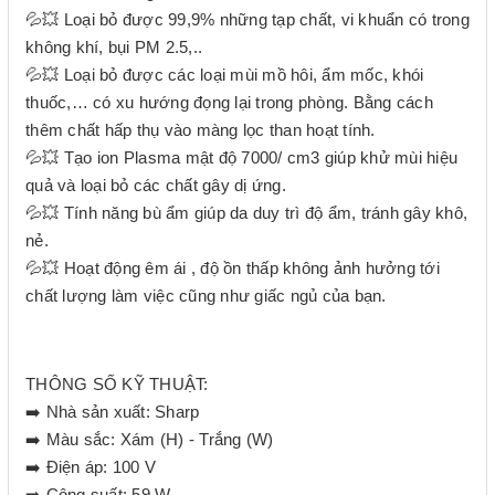
💦💥 Loại bỏ được 99,9% những tạp chất, vi khuẩn có trong
không khí, bụi PM 2.5,..
💦💥 Loại bỏ được các loại mùi mồ hôi, ẩm mốc, khói
thuốc,… có xu hướng đọng lại trong phòng. Bằng cách
thêm chất hấp thụ vào màng lọc than hoạt tính.
💦💥 Tạo ion Plasma mật độ 7000/ cm3 giúp khử mùi hiệu
quả và loại bỏ các chất gây dị ứng.
💦💥 Tính năng bù ẩm giúp da duy trì độ ẩm, tránh gây khô,
nẻ.
💦💥 Hoạt động êm ái , độ ồn thấp không ảnh hưởng tới
chất lượng làm việc cũng như giấc ngủ của bạn.
THÔNG SỐ KỸ THUẬT:
➡️ Nhà sản xuất: Sharp
➡️ Màu sắc: Xám (H) - Trắng (W)
➡️ Điện áp: 100 V
➡️ Công suất: 59 W