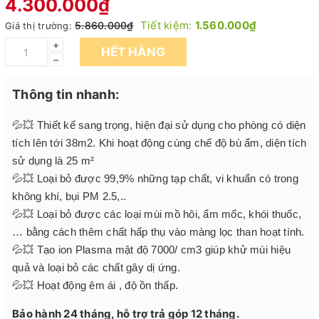
4.300.000₫
Tiết kiệm:
1.560.000₫
5.860.000₫
Giá thị trường:
+
HẾT HÀNG
–
Thông tin nhanh:
💦💥 Thiết kế sang trọng, hiện đại sử dụng cho phòng có diện
tích lên tới 38m2. Khi hoạt động cùng chế độ bù ẩm, diện tích
sử dụng là 25 m²
💦💥 Loại bỏ được 99,9% những tạp chất, vi khuẩn có trong
không khí, bụi PM 2.5,..
💦💥 Loại bỏ được các loại mùi mồ hôi, ẩm mốc, khói thuốc,
… bằng cách thêm chất hấp thụ vào màng lọc than hoạt tính.
💦💥 Tạo ion Plasma mật độ 7000/ cm3 giúp khử mùi hiệu
quả và loại bỏ các chất gây dị ứng.
💦💥 Hoạt động êm ái , độ ồn thấp.
Bảo hành 24 tháng, hỗ trợ trả góp 12 tháng.