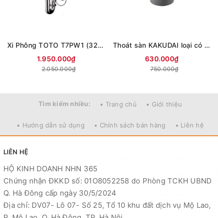
Xi Phông TOTO T7PW1 (32mm) có dây thoát nước đi kèm cần thoát nước 1 đẩy
Thoát sàn KAKUDAI loại có bẫy chặn [422-310-50]
1.950.000₫
630.000₫
2.050.000₫
750.000₫
Tìm kiếm nhiều:
• Trang chủ
• Giới thiệu
• Hướng dẫn sử dụng
• Chính sách bán hàng
• Liên hệ
LIÊN HỆ
HỘ KINH DOANH NHN 365
Chứng nhận ĐKKD số: 01O8052258 do Phòng TCKH UBND
Q. Hà Đông cấp ngày 30/5/2024
Địa chỉ: DV07- Lô 07- Số 25, Tổ 10 khu đất dịch vụ Mộ Lao,
P. Mộ Lao, Q. Hà Đông, TP. Hà Nội