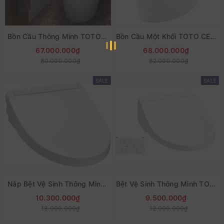
Bồn Cầu Thông Minh TOTO CES9768S Nhật Bản
Bồn Cầu Một Khối TOTO CES9788S Full Tính Năng - Đóng Mở & Xả Tự Động
67.000.000₫
68.000.000₫
80.000.000₫
82.000.000₫
SALE
SALE
Nắp Bệt Vệ Sinh Thông Minh TOTO TCFCM56 Hàng Nội Địa
Bệt Vệ Sinh Thông Minh TOTO TCF8CS67 - Có Sưởi Chỗ Ngồi
10.300.000₫
9.500.000₫
13.000.000₫
12.000.000₫