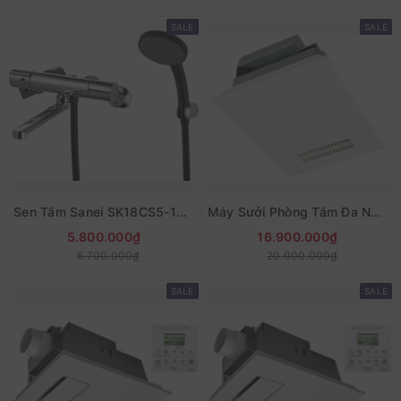
SALE
SALE
Sen Tắm Sanei SK18CS5-13 Nội Địa Nhật
Máy Sưởi Phòng Tắm Đa Năng Mitsubishi V-241BZ Âm Trần
5.800.000₫
16.900.000₫
6.700.000₫
20.000.000₫
SALE
SALE