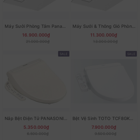
Máy Sưởi Phòng Tắm Panasonic FY-22UG6V Âm Trần
Máy Sưởi & Thông Gió Phòng Tắm Panasonic FY-13UG6V Âm Trần
16.900.000₫
11.300.000₫
21.000.000₫
13.000.000₫
SALE
SALE
Nắp Bệt Điện Tử PANASONIC CH941SPF Hàng Nội Địa
Bệt Vệ Sinh TOTO TCF8GK35 - Bản 2025
5.350.000₫
7.900.000₫
6.500.000₫
9.500.000₫