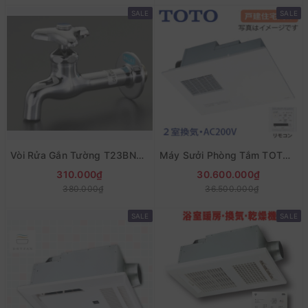
SALE
SALE
Vòi Rửa Gắn Tường T23BNR13C Hàng Nhật
Máy Sưởi Phòng Tắm TOTO TYB3122GAN Nội Địa Nhật
310.000₫
30.600.000₫
380.000₫
36.500.000₫
SALE
SALE