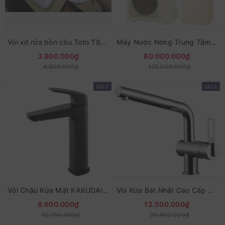
Vòi xịt rửa bồn cầu Toto T95WRR mẫu mới
Máy Nước Nóng Trung Tâm Daikin Hàng Nhật - EQN37WV Dung Tích 370L
3.900.000₫
80.000.000₫
4.800.000₫
125.000.000₫
SALE
SALE
Vòi Chậu Rửa Mặt KAKUDAI 183-195-D Màu Đen Nhám (VIP Nội Địa Nhật)
Vòi Rửa Bát Nhật Cao Cấp KAKUDAI 117-028K
8.600.000₫
12.500.000₫
10.750.000₫
20.450.000₫