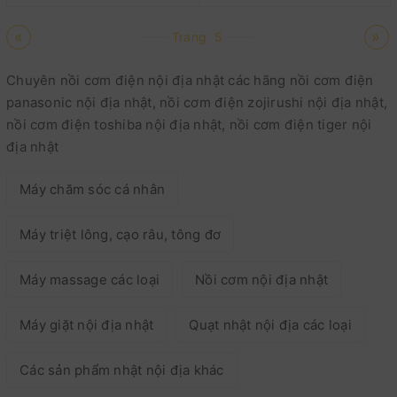
«
»
Trang
5
Chuyên nồi cơm điện nội địa nhật các hãng nồi cơm điện
panasonic nội địa nhật, nồi cơm điện zojirushi nội địa nhật,
nồi cơm điện toshiba nội địa nhật, nồi cơm điện tiger nội
địa nhật
Máy chăm sóc cá nhân
Máy triệt lông, cạo râu, tông đơ
Máy massage các loại
Nồi cơm nội địa nhật
Máy giặt nội địa nhật
Quạt nhật nội địa các loại
Các sản phẩm nhật nội địa khác