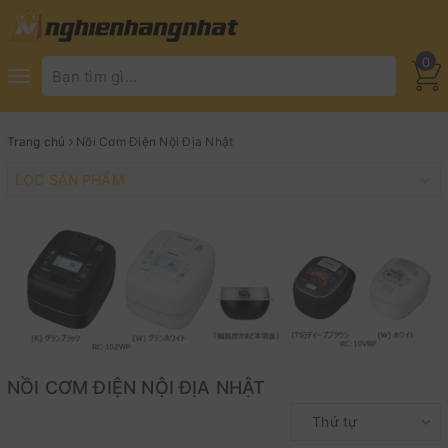
0
Toggle
navigation
Trang chủ
Nồi Cơm Điện Nội Địa Nhật
LỌC SẢN PHẨM
NỒI CƠM ĐIỆN NỘI ĐỊA NHẬT
Thứ tự