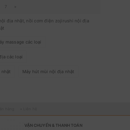
7
»
i địa nhật, nồi cơm điện zojirushi nội địa
hật
áy massage các loại
địa các loại
 nhật
Máy hút mùi nội địa nhật
bán hàng
• Liên hệ
VẬN CHUYỂN & THANH TOÁN