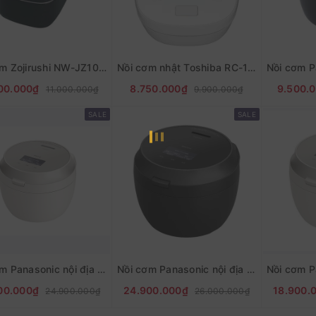
Nồi cơm Zojirushi NW-JZ10 có tách đường
Nồi cơm nhật Toshiba RC-18KGW Trắng và Đen
00.000₫
8.750.000₫
9.500.
11.000.000₫
9.900.000₫
SALE
SALE
Nồi cơm Panasonic nội địa nhật SR-V10BB - 1L
Nồi cơm Panasonic nội địa nhật SR-V18BB dung tích 1.8L
00.000₫
24.900.000₫
18.900.
24.900.000₫
26.000.000₫