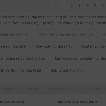
«
1
2
3
4
5
6
nồi cơm điện nội địa nhật các hãng nồi cơm điện panasonic nộ
ồi cơm điện toshiba nội địa nhật, nồi cơm điện tiger nội địa n
chăm sóc cá nhân
Máy triệt lông, cạo râu, tông đơ
M
ơm nội địa nhật
Máy giặt nội địa nhật
Quạt nhật nội 
ản phẩm nhật nội địa khác
Máy lọc nước ion kiềm nội địa
 Bị Vệ Sinh Nội Địa Nhật
Bếp từ nội địa Nhật
• Trang chủ
• Giới thiệu
• Hướng dẫn sử dụng
• Chính sách 
HIENHANGNHAT
DÀNH CHO KHÁCH HÀNG