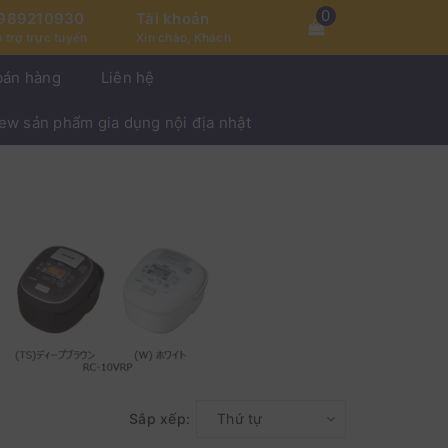
0
989210930
Tài khoản
 trợ trực tuyến
Xin chào, Khách
bán hàng
Liên hệ
iew sản phẩm gia dụng nội địa nhật
Sắp xếp:
Thứ tự