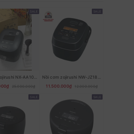
SALE
SALE
Nồi cơm Zojirushi NX-AA10 1L dòng cao cấp tách đường nội địa Nhật
Nồi cơm zojirushi NW-JZ18 có tách đường
000₫
11.500.000₫
25.000.000₫
12.000.000₫
SALE
SALE