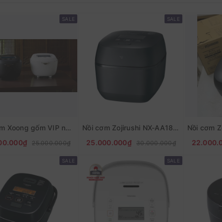
SALE
SALE
Nồi cơm Xoong gốm VIP nội địa nhật Tiger JRX-S100 1L
Nồi cơm Zojirushi NX-AA18 1.8L dòng cao cấp tách đường nội địa nhật
00.000₫
25.000.000₫
22.000.
25.000.000₫
30.000.000₫
SALE
SALE